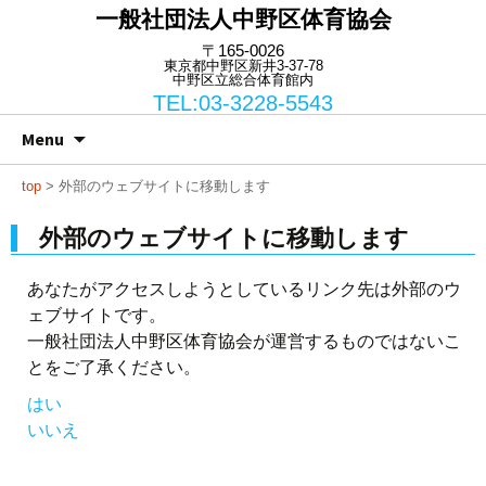
一般社団法人中野区体育協会
〒165-0026
東京都中野区新井3-37-78
中野区立総合体育館内
TEL:03-3228-5543
Skip
Search
Menu
to
for:
content
top
> 外部のウェブサイトに移動します
外部のウェブサイトに移動します
あなたがアクセスしようとしているリンク先は外部のウ
ェブサイトです。
一般社団法人中野区体育協会が運営するものではないこ
とをご了承ください。
はい
いいえ