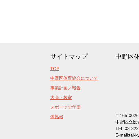
サイトマップ
中野区
TOP
中野区体育協会について
事業計画／報告
大会・教室
スポーツ少年団
〒165-00
体協報
中野区立総
TEL:03-32
E-mail:tai-