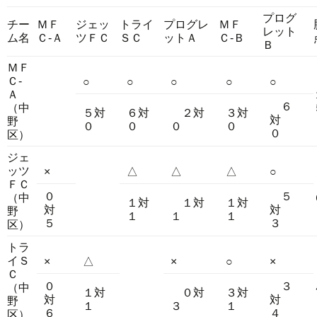
プログ
チー
ＭＦ
ジェッ
トライ
プログレ
ＭＦ
レット
ム名
Ｃ-Ａ
ツＦＣ
ＳＣ
ットＡ
Ｃ-Ｂ
Ｂ
ＭＦ
Ｃ-
○
○
○
○
○
Ａ
６
（中
５対
６対
２対
３対
対
野
０
０
０
０
０
区）
ジェ
ッツ
×
△
△
△
○
ＦＣ
０
５
（中
１対
１対
１対
対
対
野
１
１
１
５
３
区）
トラ
イＳ
×
△
×
○
×
Ｃ
０
３
（中
１対
０対
３対
対
対
野
１
３
１
６
４
区）