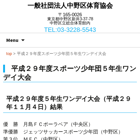
一般社団法人中野区体育協会
〒165-0026
東京都中野区新井3-37-78
中野区立総合体育館内
TEL:03-3228-5543
Skip
Search
Menu
to
for:
content
top
> 平成２９年度スポーツ少年団５年生ワンデイ大会
平成２９年度スポーツ少年団５年生ワン
デイ大会
平成２９年度５年生ワンデイ大会（平成２９
年１１月４日）結果
優 勝 月島ＦＣポーラベア（中央区）
準優勝 ジェッツサッカースポーツ少年団（中野区）
第３位 ＭＦＣ（中野区）