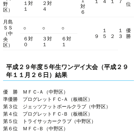
１
１
４
１
７
１対
２対
野
位
対
１
４
区）
６
月島
ＳＳ
○
○
○
１
１
優
（中
９
５
２
３
勝
６対
３対
６対
央
０
１
１
区）
平成２９年度５年生ワンデイ大会（平成２９
年１１月２６日）結果
優 勝 ＭＦＣ-Ａ（中野区）
準優勝 プログレットＦＣ-Ａ（板橋区）
第３位 ジェッツフットボールクラブ（中野区）
第４位 プログレットＦＣ-Ｂ（板橋区）
第５位 トライサッカークラブ（中野区）
第６位 ＭＦＣ-Ｂ（中野区）