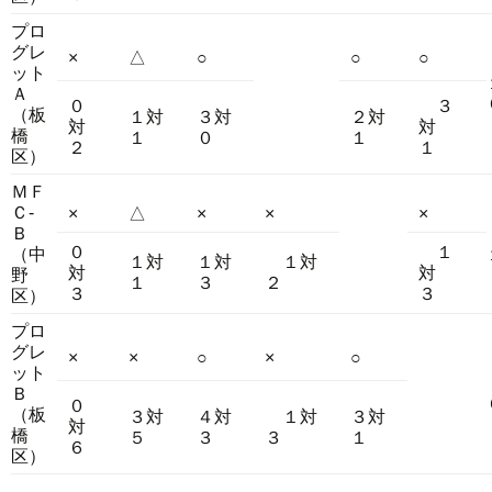
プロ
グレ
×
△
○
○
○
ット
Ａ
０
３
（板
１対
３対
２対
対
対
橋
１
０
１
２
１
区）
ＭＦ
Ｃ-
×
△
×
×
×
Ｂ
０
１
（中
１対
１対
１対
対
対
野
１
３
２
３
３
区）
プロ
グレ
×
×
○
×
○
ット
Ｂ
０
（板
３対
４対
１対
３対
対
橋
５
３
３
１
６
区）