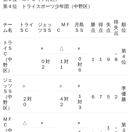
第４位 トライスポーツ少年団（中野区）
得
チー
トライ
ジェッ
ＭＦ
月島
勝
得
失
順
失
ム名
ＳＣ
ツＳＳ
Ｃ
ＳＳ
点
点
点
位
点
トラ
イＳ
×
△
×
第
Ｃ
－
４
０
（中
１
１
９
８
０対
１対
位
対
野
２
１
６
区）
ジェ
ッツ
○
○
×
準
ＳＳ
優
１
（中
６
７
５
２
２対
４対
勝
対
野
０
２
３
区）
ＭＦ
△
×
×
Ｃ
第
１
－
（中
３